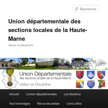
Aller
Aller
au
au
Rech
contenu
contenu
principal
secondaire
Union départementale des
sections locales de la Haute-
Marne
Valeur et discipline
Menu
Accueil
L’union départementale
Les Sections
principal
Nos hommages
Revue de presse
Liens utiles