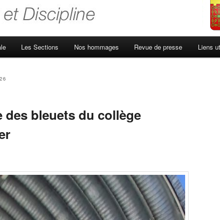
le
Les Sections
Nos hommages
Revue de presse
Liens ut
026
 des bleuets du collège
er