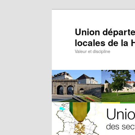
Aller
Aller
au
au
contenu
contenu
Union départe
principal
secondaire
locales de la
Valeur et discipline