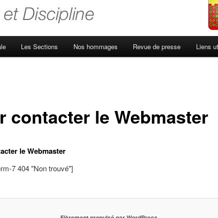
le
Les Sections
Nos hommages
Revue de presse
Liens ut
r contacter le Webmaster
acter le Webmaster
orm-7 404 "Non trouvé"]
Fièrement propulsé par WordPress