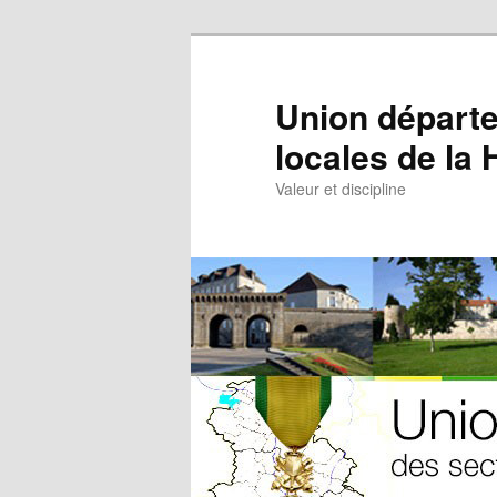
Aller
au
contenu
Union départe
principal
locales de la
Valeur et discipline