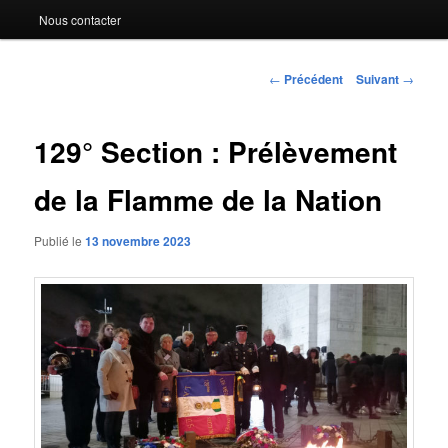
Nous contacter
Navigation
←
Précédent
Suivant
→
des
articles
129° Section : Prélèvement
de la Flamme de la Nation
Publié le
13 novembre 2023