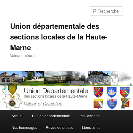
Aller
au
Rech
contenu
principal
Union départementale des
sections locales de la Haute-
Marne
Valeur et discipline
Menu
Accueil
L’union départementale
Les Sections
principal
Nos hommages
Revue de presse
Liens utiles