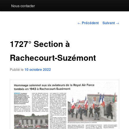
Nous contacter
Navigation
←
Précédent
Suivant
→
des
articles
1727° Section à
Rachecourt-Suzémont
Publié le
10 octobre 2022