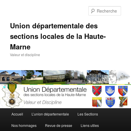
Aller
au
Rech
contenu
principal
Union départementale des
sections locales de la Haute-
Marne
Valeur et discipline
Menu
Accueil
L’union départementale
Les Sections
principal
Nos hommages
Revue de presse
Liens utiles