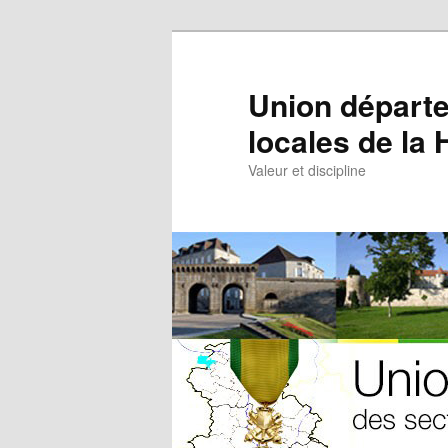
Aller
au
contenu
Union départe
principal
locales de la
Valeur et discipline