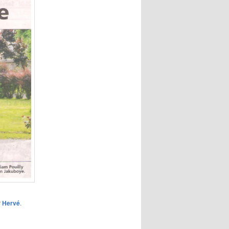
r
Hervé
.