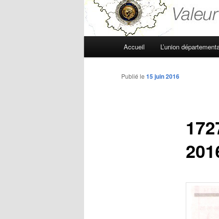
Menu
Accueil
L’union départementa
principal
Publié le
15 juin 2016
1727
201