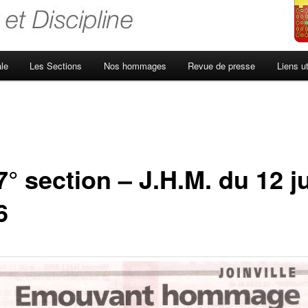
le
Les Sections
Nos hommages
Revue de presse
Liens ut
° section – J.H.M. du 12 j
6