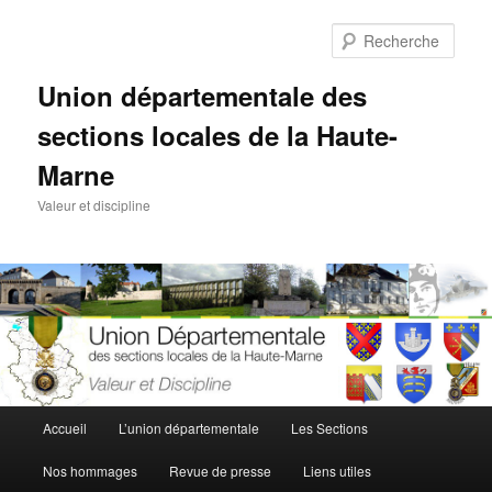
Aller
au
Rech
contenu
principal
Union départementale des
sections locales de la Haute-
Marne
Valeur et discipline
Menu
Accueil
L’union départementale
Les Sections
principal
Nos hommages
Revue de presse
Liens utiles