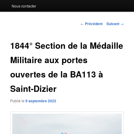
Nous contacter
Navigation
←
Précédent
Suivant
→
des
articles
1844° Section de la Médaille
Militaire aux portes
ouvertes de la BA113 à
Saint-Dizier
Publié le
9 septembre 2022