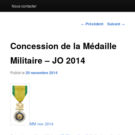
Nous contacter
Navigation
←
Précédent
Suivant
→
des
articles
Concession de la Médaille
Militaire – JO 2014
Publié le
20 novembre 2014
MM nov 2014