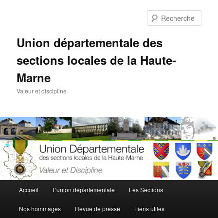
Aller
au
Rech
contenu
principal
Union départementale des
sections locales de la Haute-
Marne
Valeur et discipline
Menu
Accueil
L’union départementale
Les Sections
principal
Nos hommages
Revue de presse
Liens utiles