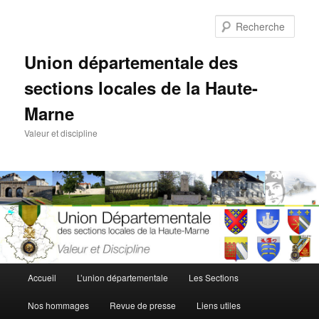
Aller
au
Rech
contenu
principal
Union départementale des
sections locales de la Haute-
Marne
Valeur et discipline
Menu
Accueil
L’union départementale
Les Sections
principal
Nos hommages
Revue de presse
Liens utiles