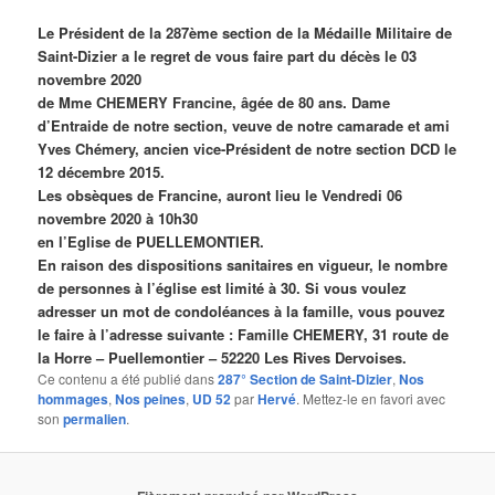
Le Président de la 287ème section de la Médaille Militaire de
Saint-Dizier a le regret de vous faire part du décès le 03
novembre 2020
de Mme CHEMERY Francine, âgée de 80 ans. Dame
d’Entraide de notre section, veuve de notre camarade et ami
Yves Chémery, ancien vice-Président de notre section DCD le
12 décembre 2015.
Les obsèques de Francine, auront lieu le Vendredi 06
novembre 2020 à 10h30
en l’Eglise de PUELLEMONTIER.
En raison des dispositions sanitaires en vigueur, le nombre
de personnes à l’église est limité à 30. Si vous voulez
adresser un mot de condoléances à la famille, vous pouvez
le faire à l’adresse suivante : Famille CHEMERY, 31 route de
la Horre – Puellemontier – 52220 Les Rives Dervoises.
Ce contenu a été publié dans
287° Section de Saint-Dizier
,
Nos
hommages
,
Nos peines
,
UD 52
par
Hervé
. Mettez-le en favori avec
son
permalien
.