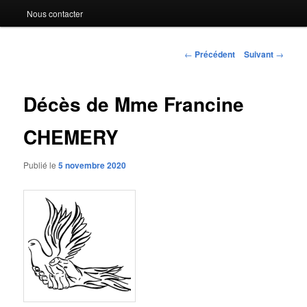
Nous contacter
Navigation
←
Précédent
Suivant
→
des
articles
Décès de Mme Francine
CHEMERY
Publié le
5 novembre 2020