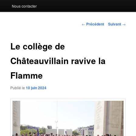
Nous contacter
Navigation
←
Précédent
Suivant
→
des
articles
Le collège de
Châteauvillain ravive la
Flamme
Publié le
10 juin 2024