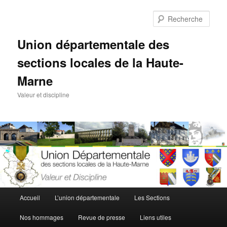
Aller
au
Rech
contenu
principal
Union départementale des
sections locales de la Haute-
Marne
Valeur et discipline
Menu
Accueil
L’union départementale
Les Sections
principal
Nos hommages
Revue de presse
Liens utiles