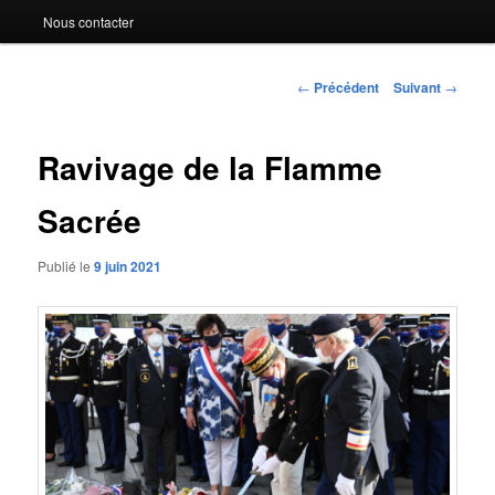
Nous contacter
Navigation
←
Précédent
Suivant
→
des
articles
Ravivage de la Flamme
Sacrée
Publié le
9 juin 2021