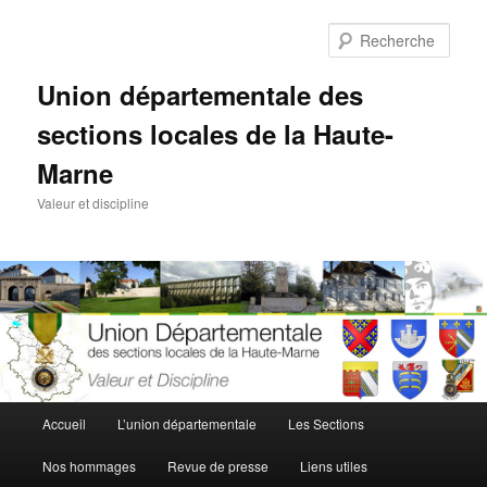
Aller
au
Rech
contenu
principal
Union départementale des
sections locales de la Haute-
Marne
Valeur et discipline
Menu
Accueil
L’union départementale
Les Sections
principal
Nos hommages
Revue de presse
Liens utiles