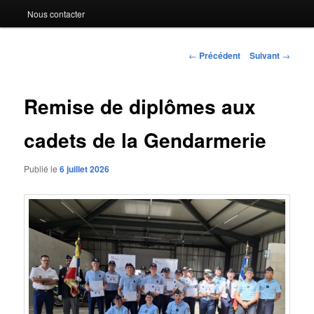
Nous contacter
Navigation
←
Précédent
Suivant
→
des
articles
Remise de diplômes aux
cadets de la Gendarmerie
Publié le
6 juillet 2026