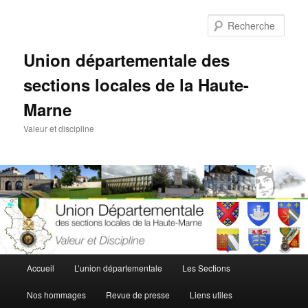
Aller
au
Rech
contenu
principal
Union départementale des
sections locales de la Haute-
Marne
Valeur et discipline
Menu
Accueil
L’union départementale
Les Sections
principal
Nos hommages
Revue de presse
Liens utiles