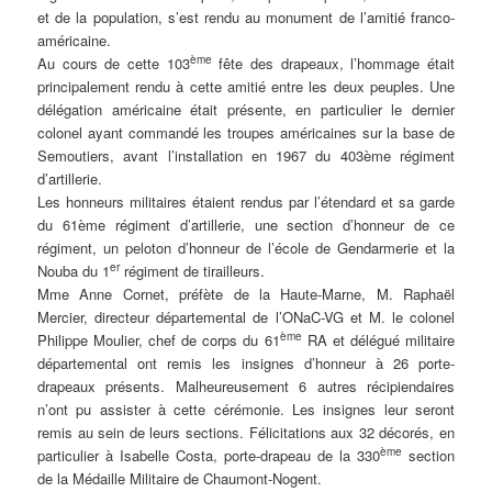
et de la population, s’est rendu au monument de l’amitié franco-
américaine.
ème
Au cours de cette 103
fête des drapeaux, l’hommage était
principalement rendu à cette amitié entre les deux peuples. Une
délégation américaine était présente, en particulier le dernier
colonel ayant commandé les troupes américaines sur la base de
Semoutiers, avant l’installation en 1967 du 403ème régiment
d’artillerie.
Les honneurs militaires étaient rendus par l’étendard et sa garde
du 61ème régiment d’artillerie, une section d’honneur de ce
régiment, un peloton d’honneur de l’école de Gendarmerie et la
er
Nouba du 1
régiment de tirailleurs.
Mme Anne Cornet, préfète de la Haute-Marne, M. Raphaël
Mercier, directeur départemental de l’ONaC-VG et M. le colonel
ème
Philippe Moulier, chef de corps du 61
RA et délégué militaire
départemental ont remis les insignes d’honneur à 26 porte-
drapeaux présents. Malheureusement 6 autres récipiendaires
n’ont pu assister à cette cérémonie. Les insignes leur seront
remis au sein de leurs sections. Félicitations aux 32 décorés, en
ème
particulier à Isabelle Costa, porte-drapeau de la 330
section
de la Médaille Militaire de Chaumont-Nogent.