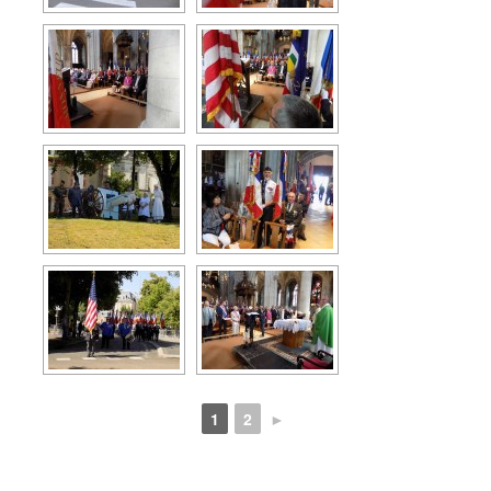
1
2
►