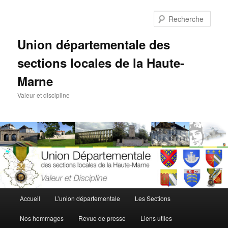
Aller
au
Rech
contenu
principal
Union départementale des
sections locales de la Haute-
Marne
Valeur et discipline
Menu
Accueil
L’union départementale
Les Sections
principal
Nos hommages
Revue de presse
Liens utiles