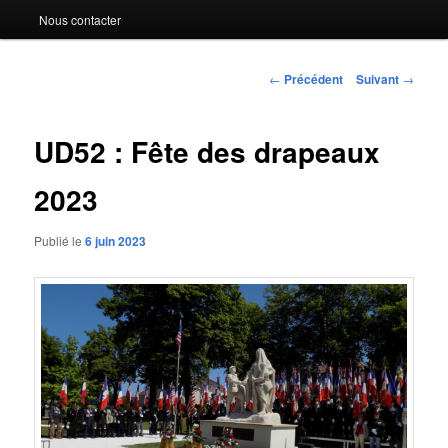
Nous contacter
Navigation
←
Précédent
Suivant
→
des
articles
UD52 : Fête des drapeaux
2023
Publié le
6 juin 2023