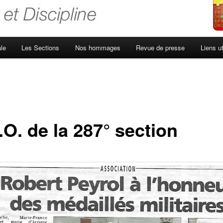
le
Les Sections
Nos hommages
Revue de presse
Liens ut
O. de la 287° section