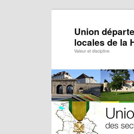
Aller
au
contenu
Union départe
principal
locales de la
Valeur et discipline