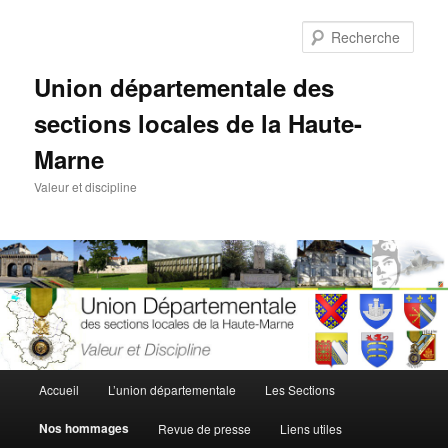
Aller
Aller
au
au
Rech
contenu
contenu
principal
secondaire
Union départementale des
sections locales de la Haute-
Marne
Valeur et discipline
Menu
Accueil
L’union départementale
Les Sections
principal
Nos hommages
Revue de presse
Liens utiles