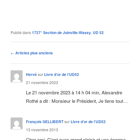
Publié dans
1727° Section de Joinville-Wassy
,
UD 52
Navigation
←
Articles plus anciens
des
articles
Hervé
sur
Livre d’or de l’UD52
21 novembre 2023
Le 21 novembre 2023 à 14 h 04 min, Alexandre
Rothé a dit : Monsieur le Président, Je tiens tout…
François GELLIBERT
sur
Livre d’or de l’UD52
13 novembre 2013
Cher ami, C'est avec grand plaisir et une énorme