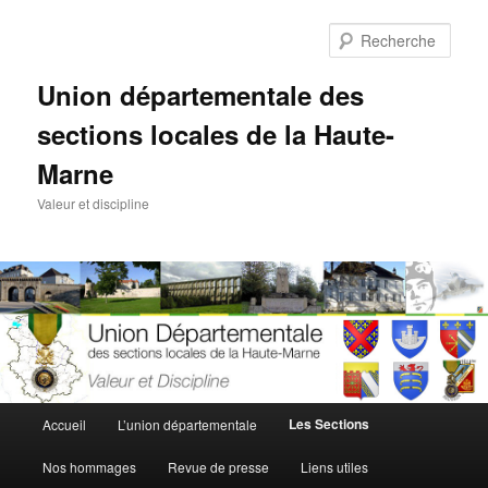
Aller
Aller
au
au
Rech
contenu
contenu
principal
secondaire
Union départementale des
sections locales de la Haute-
Marne
Valeur et discipline
Menu
Les Sections
Accueil
L’union départementale
principal
Nos hommages
Revue de presse
Liens utiles