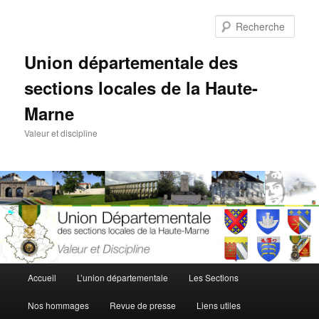
Aller
au
Rech
contenu
principal
Union départementale des
sections locales de la Haute-
Marne
Valeur et discipline
Menu
Accueil
L’union départementale
Les Sections
principal
Nos hommages
Revue de presse
Liens utiles