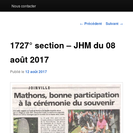
Nous contacter
Navigation
←
Précédent
Suivant
→
des
articles
1727° section – JHM du 08
août 2017
Publié le
12 août 2017