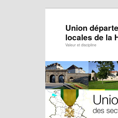
Aller
au
contenu
Union départe
principal
locales de la
Valeur et discipline