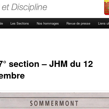
le
Les Sections
Nos hommages
Revue de presse
Liens ut
7° section – JHM du 12
embre