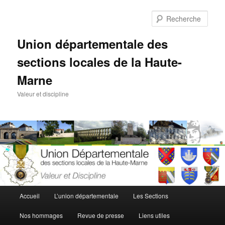
Aller
au
Rech
contenu
principal
Union départementale des
sections locales de la Haute-
Marne
Valeur et discipline
Menu
Accueil
L’union départementale
Les Sections
principal
Nos hommages
Revue de presse
Liens utiles