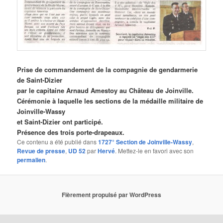
Prise de commandement de la compagnie de gendarmerie
de Saint-Dizier
par le capitaine Arnaud Amestoy au Château de Joinville.
Cérémonie à laquelle les sections de la médaille militaire de
Joinville-Wassy
et Saint-Dizier ont participé.
Présence des trois porte-drapeaux.
Ce contenu a été publié dans
1727° Section de Joinville-Wassy
,
Revue de presse
,
UD 52
par
Hervé
. Mettez-le en favori avec son
permalien
.
Fièrement propulsé par WordPress