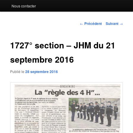
Nous contacter
Navigation
←
Précédent
Suivant
→
des
articles
1727° section – JHM du 21
septembre 2016
Publié le
28 septembre 2016