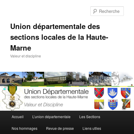
Aller
au
Rech
contenu
principal
Union départementale des
sections locales de la Haute-
Marne
Valeur et discipline
Menu
Accueil
L’union départementale
Les Sections
principal
Nos hommages
Revue de presse
Liens utiles