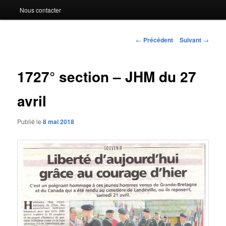
Nous contacter
Navigation
←
Précédent
Suivant
→
des
articles
1727° section – JHM du 27
avril
Publié le
8 mai 2018