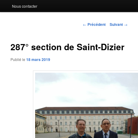
Nous contacter
Navigation
←
Précédent
Suivant
→
des
articles
287° section de Saint-Dizier
Publié le
18 mars 2019