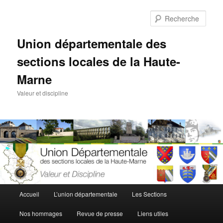
Aller
au
Rech
contenu
principal
Union départementale des
sections locales de la Haute-
Marne
Valeur et discipline
Menu
Accueil
L’union départementale
Les Sections
principal
Nos hommages
Revue de presse
Liens utiles