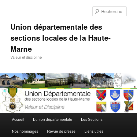
Aller
au
Rech
contenu
principal
Union départementale des
sections locales de la Haute-
Marne
Valeur et discipline
Menu
Accueil
L’union départementale
Les Sections
principal
Nos hommages
Revue de presse
Liens utiles