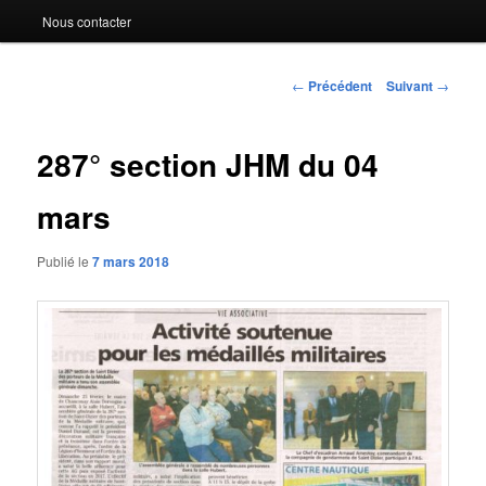
Nous contacter
Navigation
←
Précédent
Suivant
→
des
articles
287° section JHM du 04
mars
Publié le
7 mars 2018