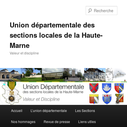
Aller
au
Rech
contenu
principal
Union départementale des
sections locales de la Haute-
Marne
Valeur et discipline
Menu
Accueil
L’union départementale
Les Sections
principal
Nos hommages
Revue de presse
Liens utiles