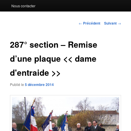
Nous contacter
Navigation
←
Précédent
Suivant
→
des
articles
287° section – Remise
d’une plaque << dame
d'entraide >>
Publié le
5 décembre 2014