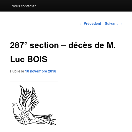
Nous contacter
Navigation
←
Précédent
Suivant
→
des
articles
287° section – décès de M.
Luc BOIS
Publié le
10 novembre 2018