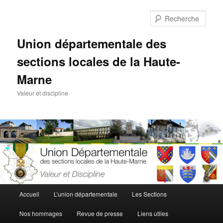
Aller
au
Rech
contenu
principal
Union départementale des
sections locales de la Haute-
Marne
Valeur et discipline
Menu
Accueil
L’union départementale
Les Sections
principal
Nos hommages
Revue de presse
Liens utiles