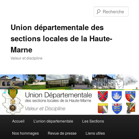
Aller
au
Rech
contenu
principal
Union départementale des
sections locales de la Haute-
Marne
Valeur et discipline
Menu
Accueil
L’union départementale
Les Sections
principal
Nos hommages
Revue de presse
Liens utiles