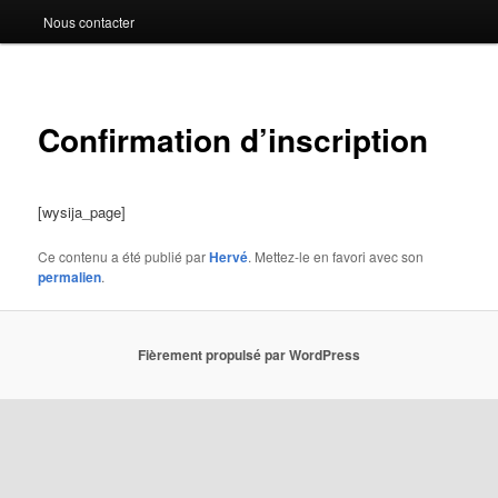
Nous contacter
Navigat
des
Confirmation d’inscription
articles
[wysija_page]
Ce contenu a été publié par
Hervé
. Mettez-le en favori avec son
permalien
.
Fièrement propulsé par WordPress