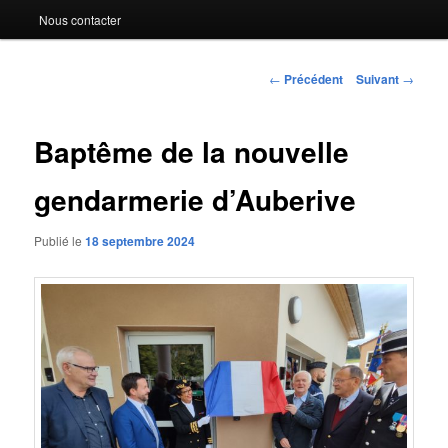
Nous contacter
Navigation
←
Précédent
Suivant
→
des
articles
Baptême de la nouvelle
gendarmerie d’Auberive
Publié le
18 septembre 2024