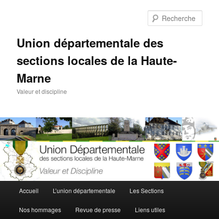
Aller
au
Rech
contenu
principal
Union départementale des
sections locales de la Haute-
Marne
Valeur et discipline
Menu
Accueil
L’union départementale
Les Sections
principal
Nos hommages
Revue de presse
Liens utiles