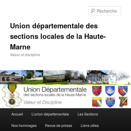
Aller
au
Rech
contenu
principal
Union départementale des
sections locales de la Haute-
Marne
Valeur et discipline
Menu
Accueil
L’union départementale
Les Sections
principal
Nos hommages
Revue de presse
Liens utiles