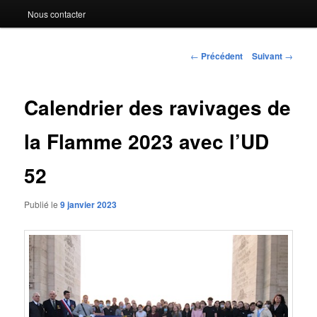
Nous contacter
Navigation
←
Précédent
Suivant
→
des
articles
Calendrier des ravivages de
la Flamme 2023 avec l’UD
52
Publié le
9 janvier 2023