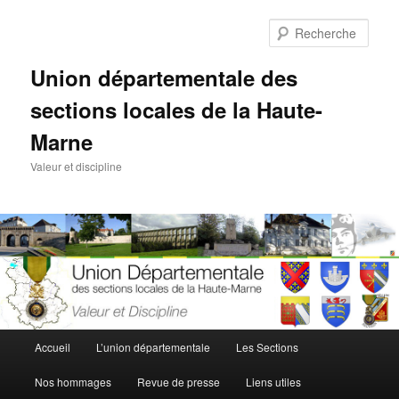
Aller
Aller
au
au
Rech
contenu
contenu
principal
secondaire
Union départementale des
sections locales de la Haute-
Marne
Valeur et discipline
Menu
Accueil
L’union départementale
Les Sections
principal
Nos hommages
Revue de presse
Liens utiles