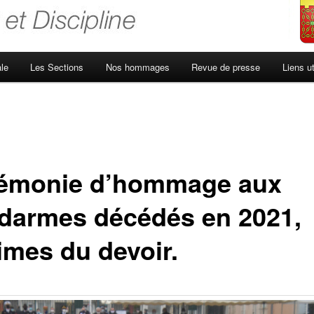
le
Les Sections
Nos hommages
Revue de presse
Liens ut
émonie d’hommage aux
darmes décédés en 2021,
imes du devoir.