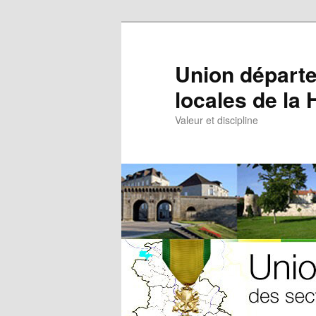
Aller
au
contenu
Union départe
principal
locales de la
Valeur et discipline