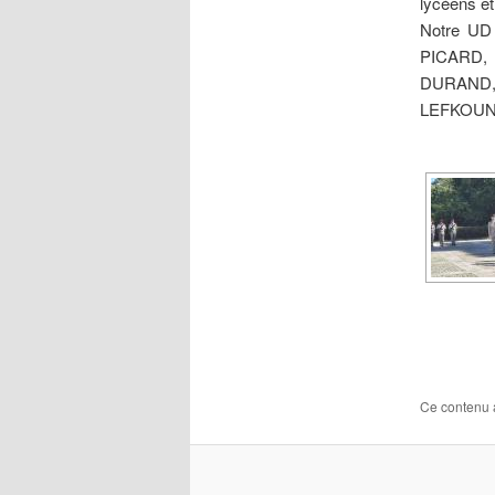
lycéens et
Notre UD 
PICARD, 
DURAND,
LEFKOUNE e
Ce contenu 