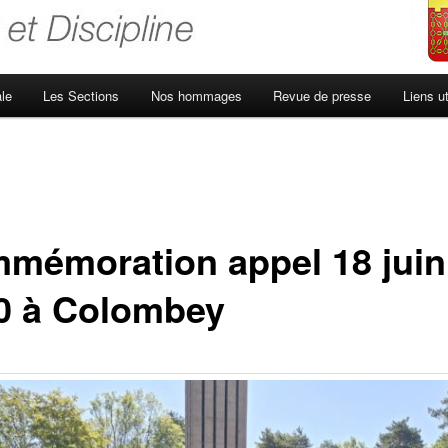
le
Les Sections
Nos hommages
Revue de presse
Liens ut
mémoration appel 18 juin
0 à Colombey