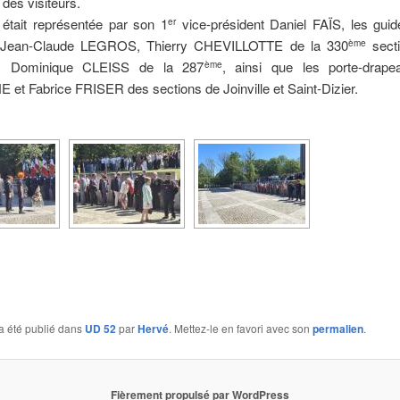
 des visiteurs.
était représentée par son 1
vice-président Daniel FAÏS, les guid
er
Jean-Claude LEGROS, Thierry CHEVILLOTTE de la 330
secti
ème
 Dominique CLEISS de la 287
, ainsi que les porte-drape
ème
t Fabrice FRISER des sections de Joinville et Saint-Dizier.
a été publié dans
UD 52
par
Hervé
. Mettez-le en favori avec son
permalien
.
Fièrement propulsé par WordPress