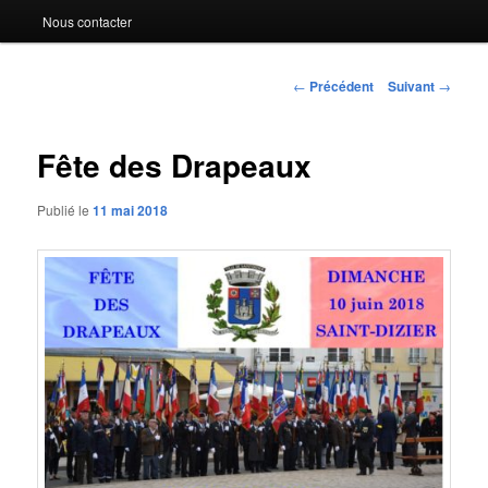
Nous contacter
Navigation
←
Précédent
Suivant
→
des
articles
Fête des Drapeaux
Publié le
11 mai 2018