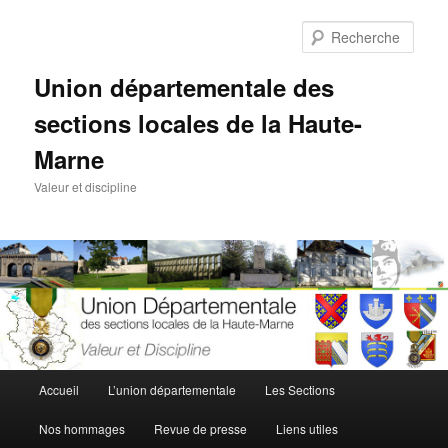
Aller
au
Rech
contenu
principal
Union départementale des
sections locales de la Haute-
Marne
Valeur et discipline
Menu
Accueil
L’union départementale
Les Sections
principal
Nos hommages
Revue de presse
Liens utiles