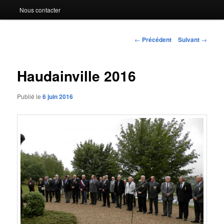
Nous contacter
Navigation
←
Précédent
Suivant
→
des
articles
Haudainville 2016
Publié le
6 juin 2016