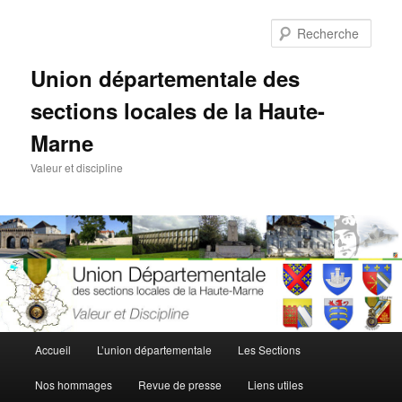
Aller
au
Rech
contenu
principal
Union départementale des
sections locales de la Haute-
Marne
Valeur et discipline
Menu
Accueil
L’union départementale
Les Sections
principal
Nos hommages
Revue de presse
Liens utiles