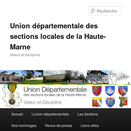
Aller
au
Rech
contenu
principal
Union départementale des
sections locales de la Haute-
Marne
Valeur et discipline
Menu
Accueil
L’union départementale
Les Sections
principal
Nos hommages
Revue de presse
Liens utiles