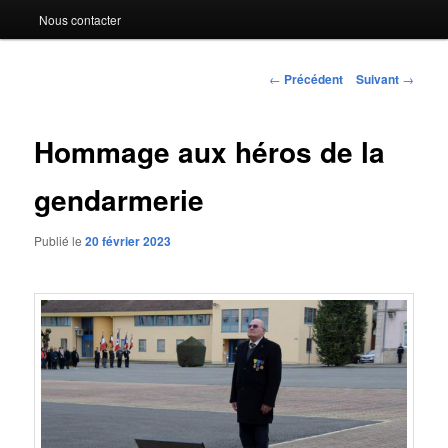
Nous contacter
Navigation
←
Précédent
Suivant
→
des
articles
Hommage aux héros de la
gendarmerie
Publié le
20 février 2023