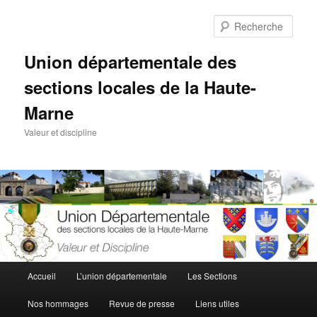
Aller
au
Rech
contenu
principal
Union départementale des
sections locales de la Haute-
Marne
Valeur et discipline
Menu
Accueil
L’union départementale
Les Sections
principal
Nos hommages
Revue de presse
Liens utiles