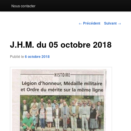
Nous contacter
Navigation
←
Précédent
Suivant
→
des
articles
J.H.M. du 05 octobre 2018
Publié le
6 octobre 2018