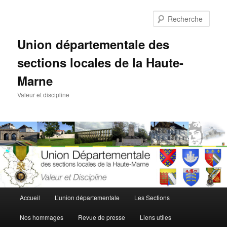
Aller
au
Rech
contenu
principal
Union départementale des
sections locales de la Haute-
Marne
Valeur et discipline
Menu
Accueil
L’union départementale
Les Sections
principal
Nos hommages
Revue de presse
Liens utiles