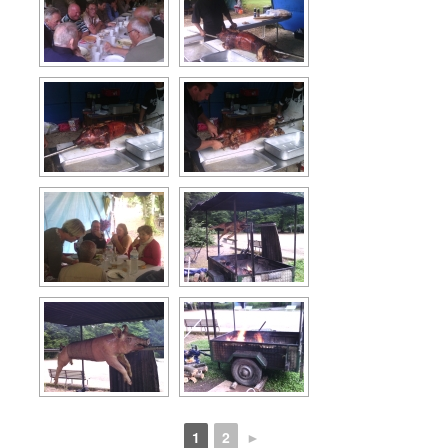
1
2
►