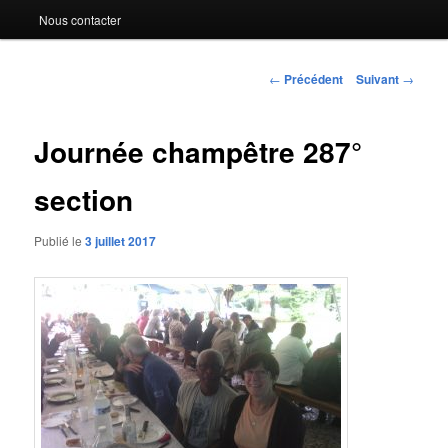
Nous contacter
Navigation
←
Précédent
Suivant
→
des
articles
Journée champêtre 287°
section
Publié le
3 juillet 2017