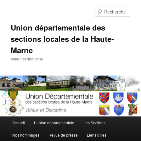
Aller
au
Rech
contenu
principal
Union départementale des
sections locales de la Haute-
Marne
Valeur et discipline
Menu
Accueil
L’union départementale
Les Sections
principal
Nos hommages
Revue de presse
Liens utiles