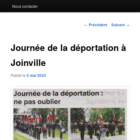
Nous contacter
Navigation
←
Précédent
Suivant
→
des
articles
Journée de la déportation à
Joinville
Publié le
5 mai 2025