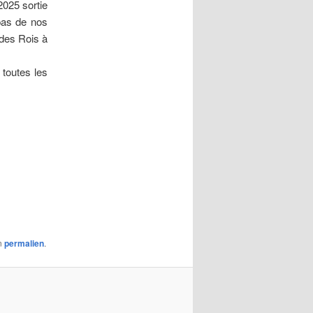
025 sortie
pas de nos
 des Rois à
toutes les
on
permalien
.