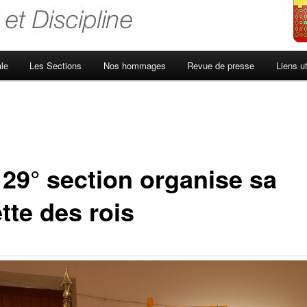
le
Les Sections
Nos hommages
Revue de presse
Liens ut
129° section organise sa
tte des rois