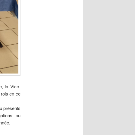
, la Vice-
 rois en ce
du présents
gations, ou
nnée.