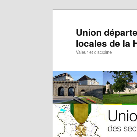
Aller
au
contenu
Union départe
principal
locales de la
Valeur et discipline