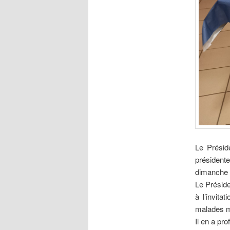
Le Présid
présidente
dimanche 1
Le Préside
à l’invita
malades m
Il en a pr