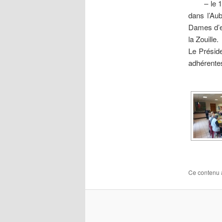
– le 16 f
dans l’Au
Dames d’en
la Zouille.
Le Présid
adhérentes
Ce contenu 