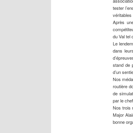
associatio
tester l’e
véritables 
Après une
compétite
du Val tel
Le lendema
dans leur
d’épreuve
stand de p
d’un senti
Nos médail
routière d
de simulat
par le che
Nos trois 
Major Alai
bonne orga