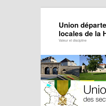
Aller
au
contenu
Union départe
principal
locales de la
Valeur et discipline