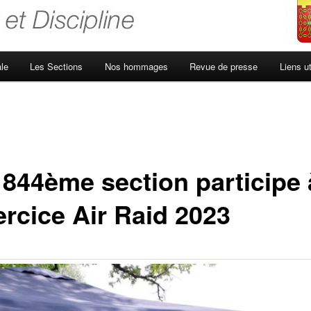
le
Les Sections
Nos hommages
Revue de presse
Liens ut
1844ème section participe 
ercice Air Raid 2023