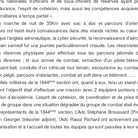
ns nationales d’officiers et de sous-officiers de réserves ayant 
ndurance, l’esprit de cohésion, mais aussi les compétences acquis
militaires à temps partiel ».
 marche de nuit de 35Km avec sac à dos et parcours d’orient
urs ont testé leurs connaissances dans des stands nichés au cœur d
 que l’anglais aéronautique, la cyber sécurité, la reconnaissance d’aé
in samedi fut une journée particulièrement chaude. Les réserviste
s réserves physiques pour effectuer tous les parcours jalonnés 
s diverses : tir aux armes de combat, extraction d’un pilote bles
aint-ball, conduite d’un véhicule tout terrain, secourisme au comba
er piégé, parcours d’obstacles, combat air soft dans un bâtiment……
lés militaires de la 1844
section ont, quand à eux, tenu un stand 
ème
ont l’objectif était d’effectuer une mission avec 2 équipiers porteurs 
ion d’alcoolémie. L’esprit de cohésion, de coordination et de prise 
f de groupe dans une situation dégradée du groupe de combat était év
représentants de la 1844
section, L’Adc Stéphane Broussard (Pré
ème
n Georget (trésorier adjoint), l’Adc Raoul Richard ont activement par
nisation et à l’accueil de toutes les équipes qui sont passées à leur s