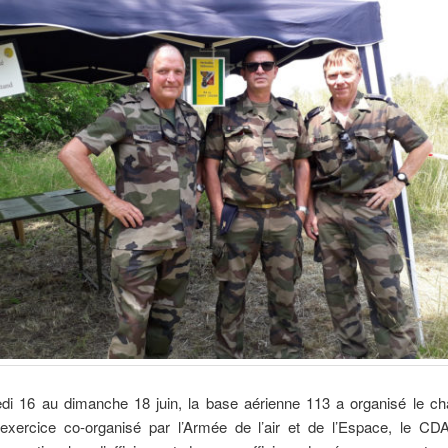
di 16 au dimanche 18 juin, la base aérienne 113 a organisé le cha
exercice co-organisé par l’Armée de l’air et de l’Espace, le CD