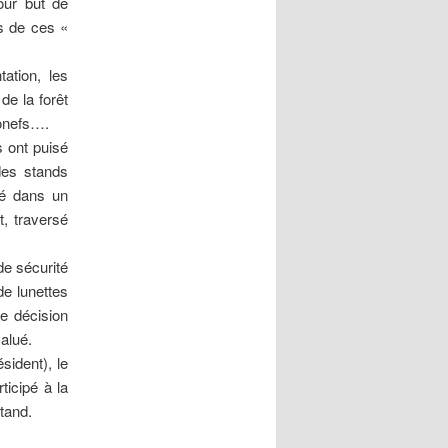
pour but de
es de ces «
ation, les
e la forêt
ronefs….
s ont puisé
des stands
sé dans un
t, traversé
de sécurité
de lunettes
de décision
alué.
sident), le
ticipé à la
tand.