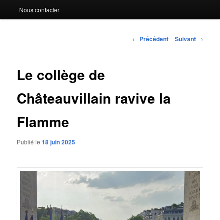
Nous contacter
Navigation
←
Précédent
Suivant
→
des
articles
Le collège de
Châteauvillain ravive la
Flamme
Publié le
18 juin 2025