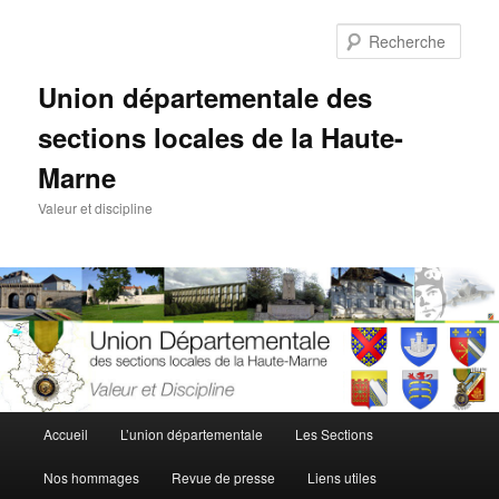
Aller
au
Rech
contenu
principal
Union départementale des
sections locales de la Haute-
Marne
Valeur et discipline
Menu
Accueil
L’union départementale
Les Sections
principal
Nos hommages
Revue de presse
Liens utiles