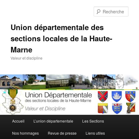
Aller
au
Rech
contenu
principal
Union départementale des
sections locales de la Haute-
Marne
Valeur et discipline
Menu
Accueil
L’union départementale
Les Sections
principal
Nos hommages
Revue de presse
Liens utiles