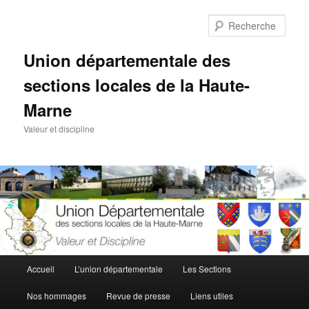
Aller
au
Rech
contenu
principal
Union départementale des
sections locales de la Haute-
Marne
Valeur et discipline
Menu
Accueil
L’union départementale
Les Sections
principal
Nos hommages
Revue de presse
Liens utiles