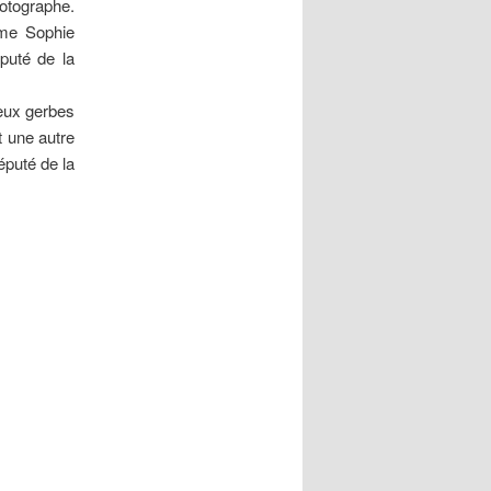
hotographe.
Mme Sophie
uté de la
deux gerbes
 une autre
éputé de la