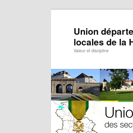
Aller
au
contenu
Union départe
principal
locales de la
Valeur et discipline