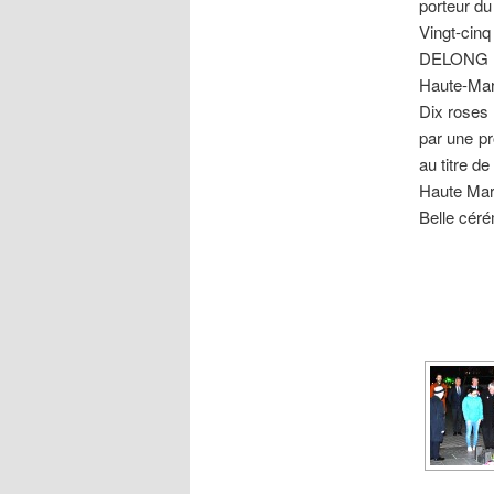
porteur du
Vingt-cin
DELONG C
Haute-Mar
Dix roses 
par une p
au titre d
Haute Mar
Belle céré