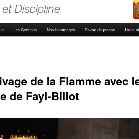
le
Les Sections
Nos hommages
Revue de presse
Liens ut
ivage de la Flamme avec l
e de Fayl-Billot