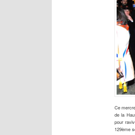
Ce mercred
de la Haut
pour ravi
129ème se