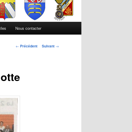
iles
Nous contacter
Navigation
←
Précédent
Suivant
→
des
articles
otte