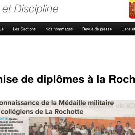
le
Les Sections
Nos hommages
Revue de presse
Liens ut
ise de diplômes à la Roch