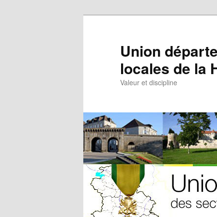
Aller
au
contenu
Union départe
principal
locales de la
Valeur et discipline