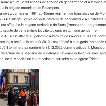
 arme a cumulé 33 années de service en gendarmerie et a terminé en
t à la brigade motorisée de Rolampont.
encé sa carrière en 1984 au 45ème régiment de transmission de Mon
uis il a intégré l’école de sous-officiers de gendarmerie à Châtelleraul
il est affecté à la brigade territoriale de Sens (Yonne) comme gendarm
autoroute de cette même localité toujours en tant que gendarme.
2010, il est affecté au peloton d’autoroute de Langres où il sera no
es logis chef, puis en août 2010 il est affecté à la brigade motorisée 
où il terminera sa carrière le 31.12.2022 comme adjudant.
Monsieu
 détenteur de la Médaille de la défense nationale échelon or avec agr
e, de la Médaille de la protection du territoire avec agrafe Trident.