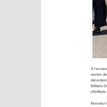
A l’occasi
section de 
décorations
Militaire
d’Artille
Monsieur P