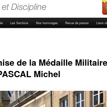
le
Les Sections
Nos hommages
Revue de presse
Liens ut
se de la Médaille Militaire
PASCAL Michel