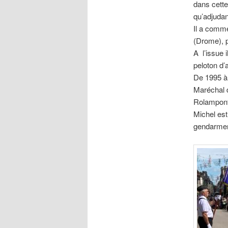
dans cette
qu’adjudan
Il a comm
(Drome), p
A l’issue 
peloton d’
De 1995 à 
Maréchal d
Rolampont 
Michel est
gendarmeri