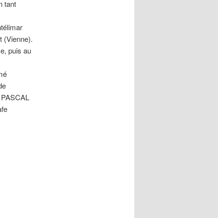
 tant
télimar
t (Vienne).
e, puis au
mmé
de
r PASCAL
afe