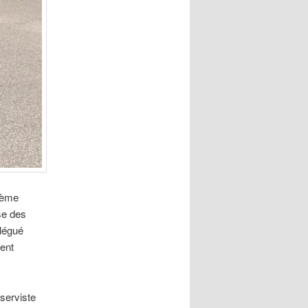
29ème
use des
élégué
ent
serviste