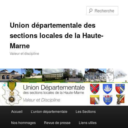
Aller
au
Rech
contenu
principal
Union départementale des
sections locales de la Haute-
Marne
Valeur et discipline
Menu
Accueil
L’union départementale
Les Sections
principal
Nos hommages
Revue de presse
Liens utiles