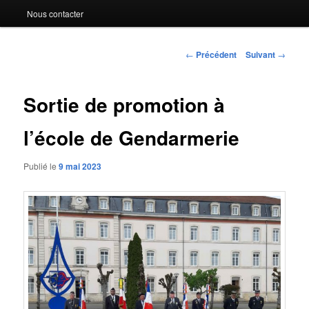
Nous contacter
Navigation
←
Précédent
Suivant
→
des
articles
Sortie de promotion à
l’école de Gendarmerie
Publié le
9 mai 2023