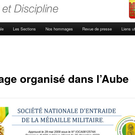
le
Les Sections
Nos hommages
Revue de presse
Liens ut
age organisé dans l’Aube