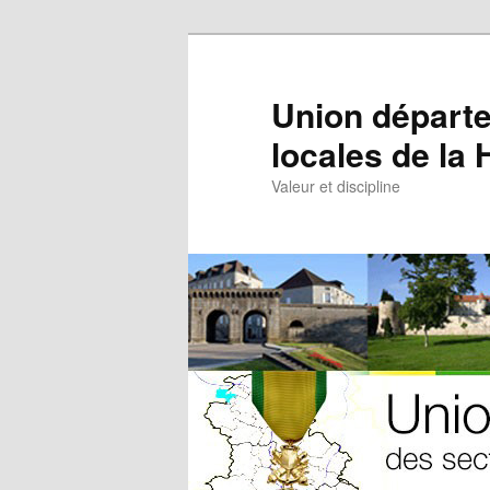
Aller
au
contenu
Union départe
principal
locales de la
Valeur et discipline