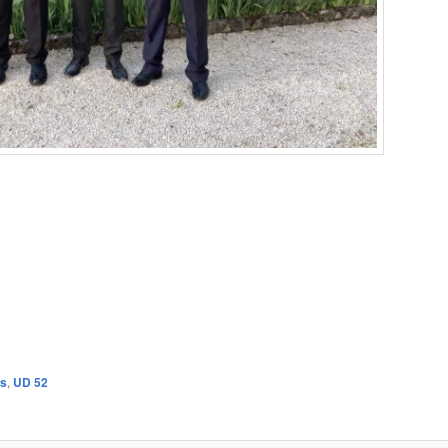
es
,
UD 52