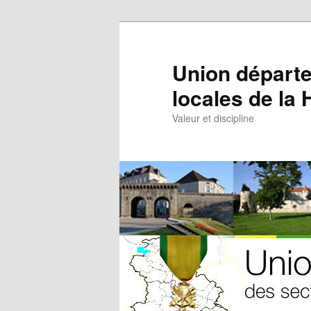
Aller
Aller
au
au
contenu
contenu
Union départe
principal
secondaire
locales de la
Valeur et discipline