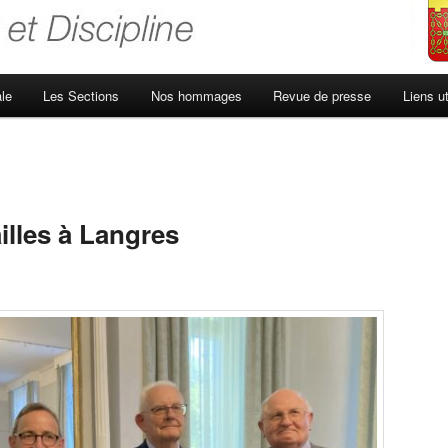
le
Les Sections
Nos hommages
Revue de presse
Liens ut
lles à Langres