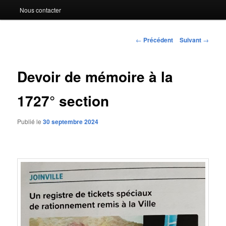
Nous contacter
Navigation
←
Précédent
Suivant
→
des
articles
Devoir de mémoire à la
1727° section
Publié le
30 septembre 2024