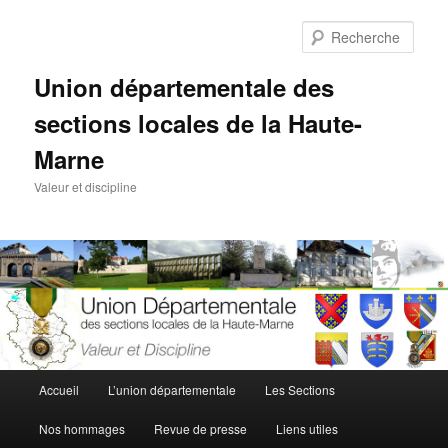
Aller
au
Rech
contenu
principal
Union départementale des
sections locales de la Haute-
Marne
Valeur et discipline
Menu
Accueil
L’union départementale
Les Sections
principal
Nos hommages
Revue de presse
Liens utiles