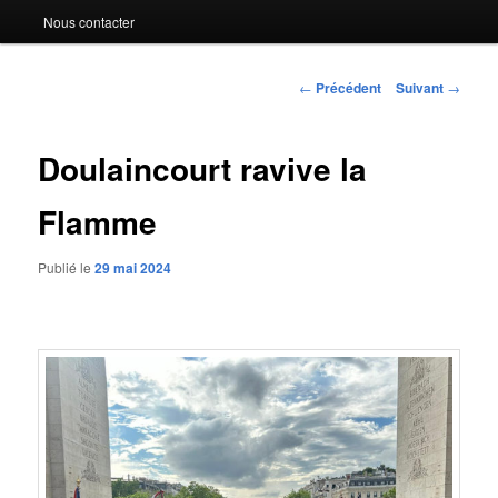
Nous contacter
Navigation
←
Précédent
Suivant
→
des
articles
Doulaincourt ravive la
Flamme
Publié le
29 mai 2024