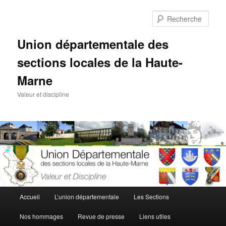
Aller
au
Rech
contenu
principal
Union départementale des
sections locales de la Haute-
Marne
Valeur et discipline
Menu
Accueil
L’union départementale
Les Sections
principal
Nos hommages
Revue de presse
Liens utiles